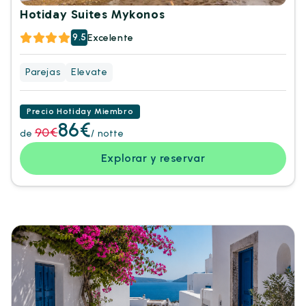
Hotiday Suites Mykonos
9.5
Excelente
Parejas
Elevate
Precio Hotiday Miembro
86€
90€
de
/ notte
Explorar y reservar