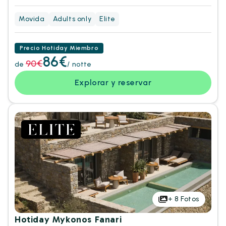
Movida
Adults only
Elite
Precio Hotiday Miembro
86€
90€
de
/ notte
Explorar y reservar
+
8
Fotos
Hotiday Mykonos Fanari