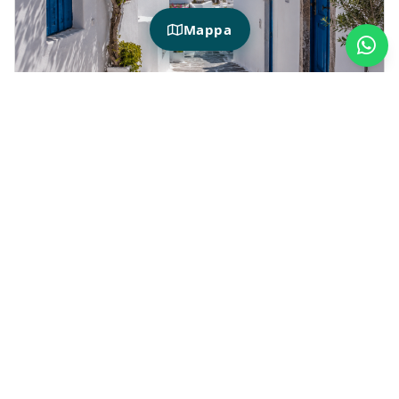
Mappa
HOTIDAY EN MYKONOS
¿Dónde alojarse en Mykonos?
Mykonos
es un destino ideal para quienes
desean descubrir Grecia entre aguas
cristalinas, playas emblemáticas, callejuelas
blancas y un ambiente animado con vistas al
mar Egeo.
Con Hotiday
puedes elegir
hoteles en
Mykonos situados en zonas seleccionadas
,
desde las que es fácil llegar a Chora, la
Pequeña Venecia, los molinos de viento y
algunas de las playas más populares de la
isla.