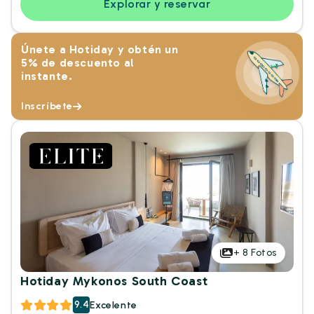
Explorar y reservar
Únete a Hotiday y obtén un
5% de descuento al
instante.
Inscríbete
+
8
Fotos
Hotiday Mykonos South Coast
9.4
Excelente