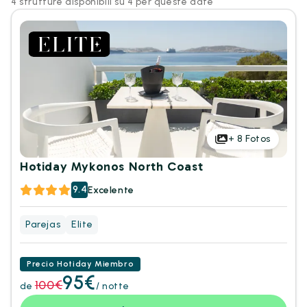
4 strutture disponibili su 4 per queste date
+
8
Fotos
Hotiday Mykonos North Coast
9.4
Excelente
Parejas
Elite
Precio Hotiday Miembro
95€
100€
de
/ notte