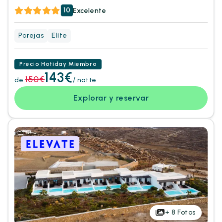
10
Excelente
Parejas
Elite
Precio Hotiday Miembro
143€
150€
de
/ notte
Explorar y reservar
+
8
Fotos