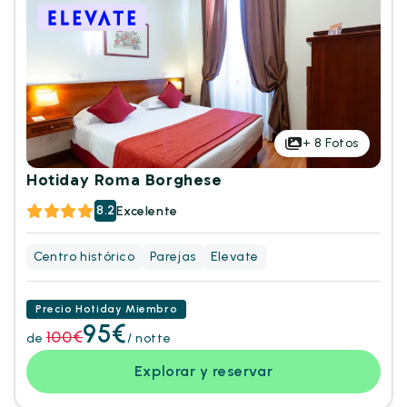
+
8
Fotos
Hotiday Roma Borghese
8.2
Excelente
Centro histórico
Parejas
Elevate
Precio Hotiday Miembro
95€
100€
de
/ notte
Explorar y reservar