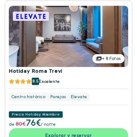
+
8
Fotos
Hotiday Roma Trevi
8.5
Excelente
Centro histórico
Parejas
Elevate
Precio Hotiday Miembro
76€
80€
de
/ notte
Explorar y reservar