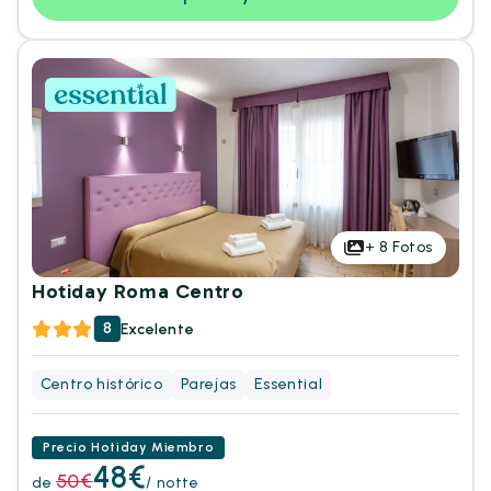
+
8
Fotos
Hotiday Roma Centro
8
Excelente
Centro histórico
Parejas
Essential
Precio Hotiday Miembro
48€
50€
de
/ notte