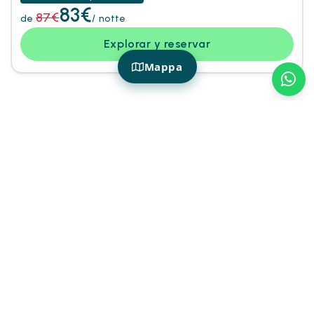
83€
87€
de
/ notte
Explorar y reservar
Mappa
HOTIDAY EN ROMA
¿Dónde alojarse en Roma?