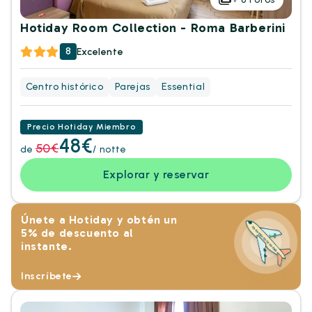
Hotiday Room Collection - Roma Barberini
8
Excelente
Centro histórico
Parejas
Essential
Precio Hotiday Miembro
48€
50€
de
/ notte
Explorar y reservar
Únete a Hotiday y obtén un
5% de descuento al
instante.
Inscríbete