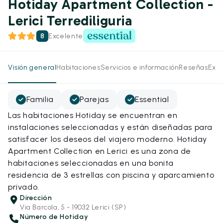
Hotiday Apartment Collection -
Lerici Terrediliguria
8
Excelente
Visión general
Habitaciones
Servicios e información
Reseñas
Expe
Familia
Parejas
Essential
Las habitaciones Hotiday se encuentran en
instalaciones seleccionadas y están diseñadas para
satisfacer los deseos del viajero moderno. Hotiday
Apartment Collection en Lerici es una zona de
habitaciones seleccionadas en una bonita
residencia de 3 estrellas con piscina y aparcamiento
privado.
Dirección
Via Barcola, 5 - 19032 Lerici (SP)
Número de Hotiday