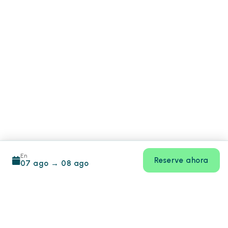
En
Reserve ahora
07 ago
→
08 ago