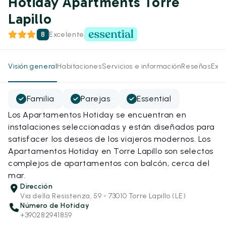
Hotiday Apartments Torre
Lapillo
8
Excelente
Visión general
Habitaciones
Servicios e información
Reseñas
Expe
Familia
Parejas
Essential
Los Apartamentos Hotiday se encuentran en
instalaciones seleccionadas y están diseñados para
satisfacer los deseos de los viajeros modernos. Los
Apartamentos Hotiday en Torre Lapillo son selectos
complejos de apartamentos con balcón, cerca del
mar.
Dirección
Via della Resistenza, 59 - 73010 Torre Lapillo (LE)
Número de Hotiday
+390282941859