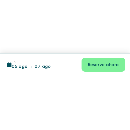
En
Reserve ahora
06 ago
→
07 ago
Footer