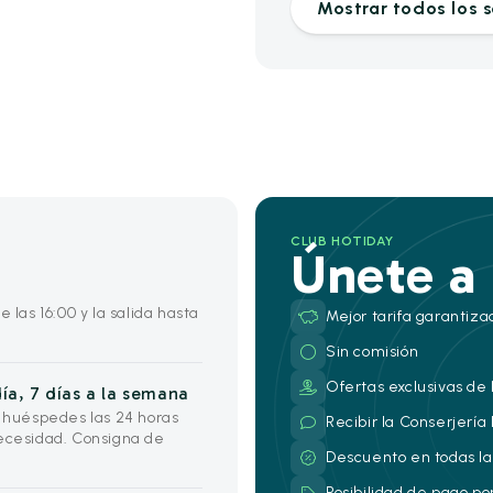
Mostrar todos los s
CLUB HOTIDAY
Únete a
 las 16:00 y la salida hasta
Mejor tarifa garantiza
Sin comisión
Ofertas exclusivas de 
ía, 7 días a la semana
s huéspedes las 24 horas
Recibir la Conserjería
necesidad. Consigna de
Descuento en todas la
Posibilidad de pago po