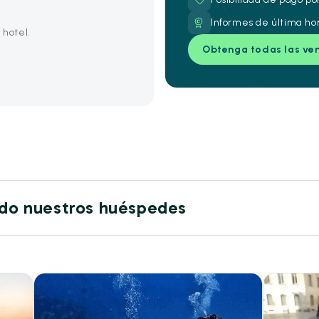
Informes de última ho
 hotel.
Obtenga todas las ve
ido nuestros huéspedes