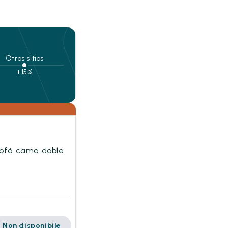
Otros sitios
+15%
sofá cama doble
Non disponibile