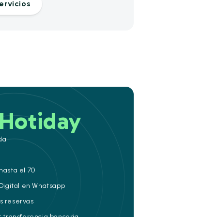
ervicios
Hotiday
da
hasta el 70
 Digital en Whatsapp
s reservas
r transferencia bancaria