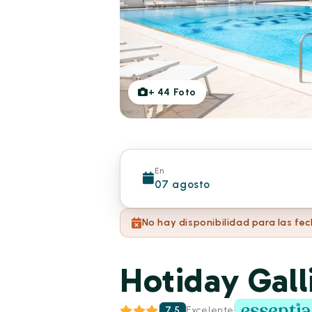
+
44
Foto
En
07 agosto
No hay disponibilidad para las fe
Hotiday Gall
7.5
Excelente