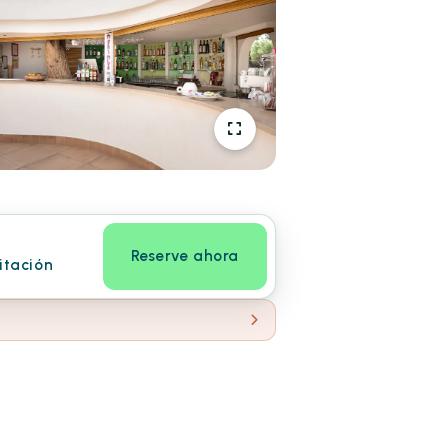
Reserve ahora
itación