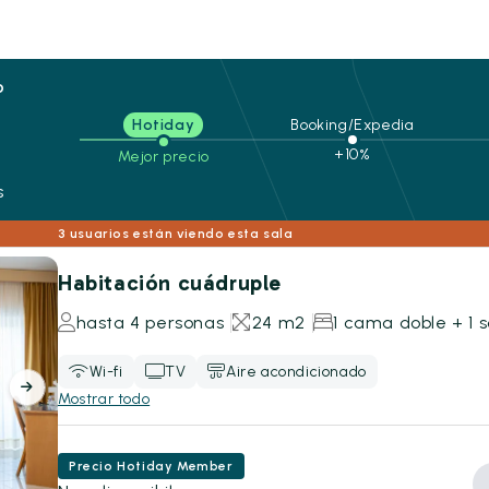
o
Hotiday
Booking/Expedia
+10%
Mejor precio
s
3 usuarios están viendo esta sala
Habitación cuádruple
hasta 4 personas
24 m2
1 cama doble + 1 
Wi-fi
TV
Aire acondicionado
Mostrar todo
Precio Hotiday Member