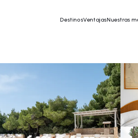
Destinos
Ventajas
Nuestras m
ago
→
08 ago
2 Personas, 1 Habitación
Reserve 