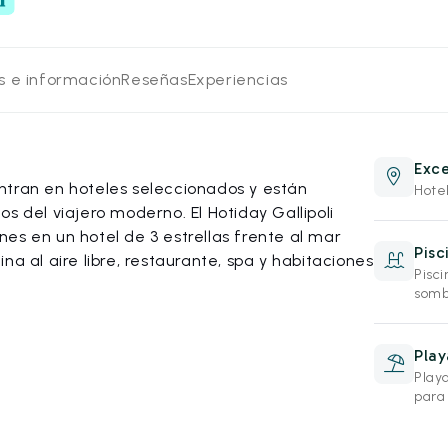
os e información
Reseñas
Experiencias
Exce
ntran en hoteles seleccionados y están
Hotel
s del viajero moderno. El Hotiday Gallipoli
es en un hotel de 3 estrellas frente al mar
Pisc
na al aire libre, restaurante, spa y habitaciones
Pisc
somb
Play
Playa
para