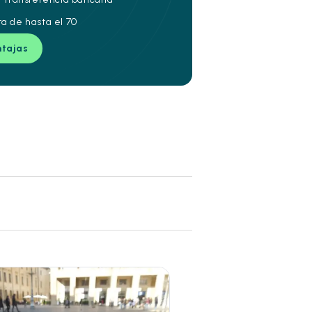
ra de hasta el 70
ntajas