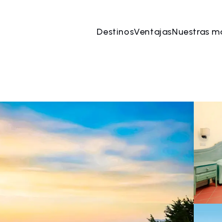
Destinos
Ventajas
Nuestras m
ago
→
09 ago
2 Personas, 1 Habitación
Reserve 