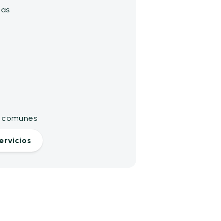
das
as comunes
ervicios