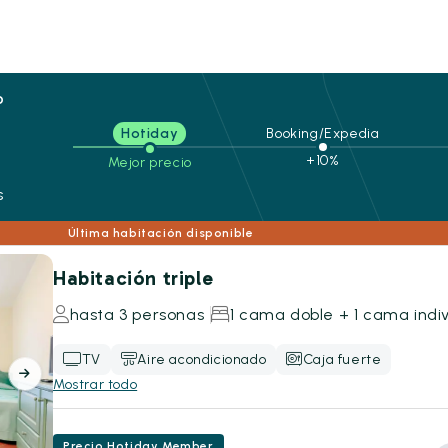
o
Hotiday
Booking/Expedia
+10%
Mejor precio
s
Última habitación disponible
Habitación triple
hasta 3 personas
1 cama doble + 1 cama indiv
TV
Aire acondicionado
Caja fuerte
Mostrar todo
Precio Hotiday Member