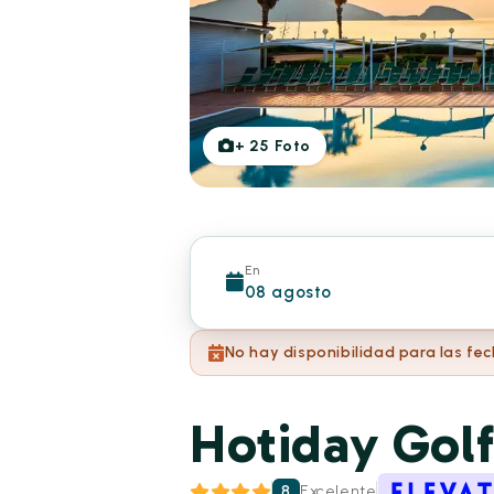
+
25
Foto
En
08 agosto
No hay disponibilidad para las fe
Hotiday Golf
8
Excelente