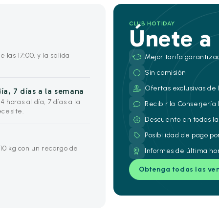
CLUB HOTIDAY
Únete a
 las 17:00, y la salida
Mejor tarifa garantiza
Sin comisión
Ofertas exclusivas de 
ía, 7 días a la semana
horas al día, 7 días a la
Recibir la Conserjería
cesite.
Descuento en todas la
Posibilidad de pago po
0 kg con un recargo de
Informes de última ho
Obtenga todas las ve