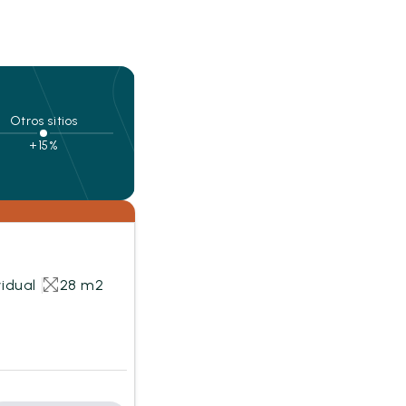
Otros sitios
+15%
idual
28 m2