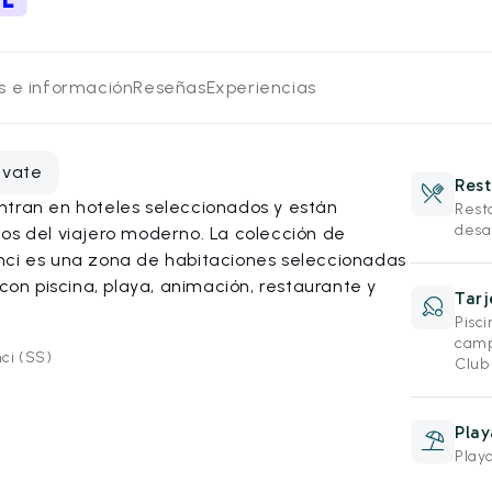
os e información
Reseñas
Experiencias
evate
Rest
ntran en hoteles seleccionados y están
Rest
desa
os del viajero moderno. La colección de
nci es una zona de habitaciones seleccionadas
 con piscina, playa, animación, restaurante y
Tarj
Pisci
camp
ci (SS)
Club 
Play
Play