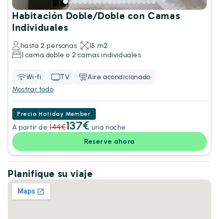
Habitación Doble/Doble con Camas
Individuales
hasta 2 personas
15 m2
1 cama doble o 2 camas individuales
Wi-fi
TV
Aire acondicionado
Mostrar todo
Precio Hotiday Member
137€
144€
A partir de
una noche
Reserve ahora
Planifique su viaje