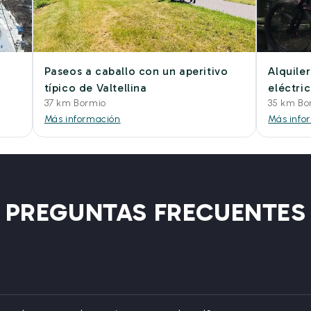
Paseos a caballo con un aperitivo
Alquiler
típico de Valtellina
eléctri
37 km Bormio
35 km Bo
Más información
Más info
PREGUNTAS FRECUENTES
?