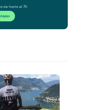
ra de hasta el 70
ntajas