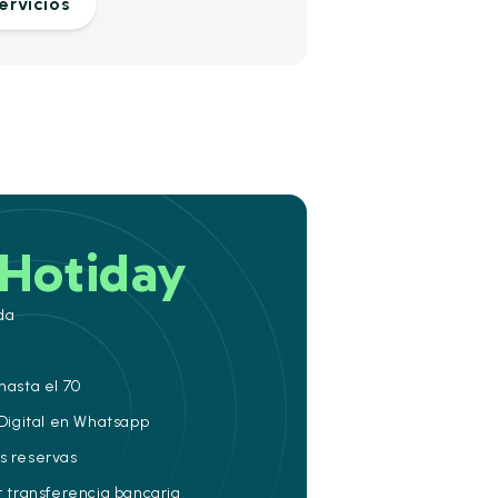
ervicios
Hotiday
da
hasta el 70
 Digital en Whatsapp
s reservas
r transferencia bancaria