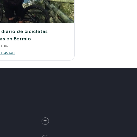
 diario de bicicletas
cas en Bormio
rmio
rmación