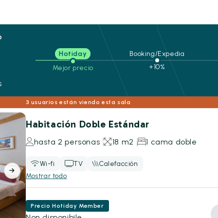
o
Hotiday
Booking/Expedia
+10%
Mejor precio
s
3 usuarios están viendo esta sala
Habitación Doble Estándar
hasta 2 personas
18 m2
1 cama doble
Wi-fi
TV
Calefacción
Mostrar todo
Precio Hotiday Member
Non disponibile