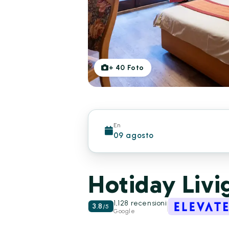
+
40
Foto
En
09 agosto
Hotiday Livi
1,128 recensioni
3.8
/
5
Google