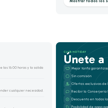
Mostrar todos los s
CLUB HOTIDAY
Únete a
 las 16.00 horas y la salida
Mejor tarifa garantiza
Sin comisión
Ofertas exclusivas de 
tender cualquier necesidad.
Recibir la Conserjería
Descuento en todas la
Posibilidad de pago po