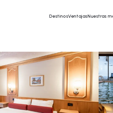
Destinos
Ventajas
Nuestras m
ago
→
10 ago
2 Personas, 1 Habitación
Reserve 