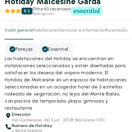
Hotiday Malcesine Garda
Oltre 60 recensioni
8.2
Booking.com
Visión general
Habitaciones
Servicios e información
Reseñas
Expe
Parejas
Essential
Las habitaciones del Hotiday se encuentran en
instalaciones seleccionadas y están diseñadas para
satisfacer los deseos del viajero moderno. El
Hotiday de Malcesine es un espacio de habitaciones
seleccionadas en un acogedor hotel de 3 estrellas
rodeado de vegetación, no lejos del Monte Baldo,
con piscina de temporada, playa, gimnasio y
restaurante.
Dirección
Via Gardesana, 160 Sud - 37018 Malcesine (VR)
Número de Hotiday
+390282941859