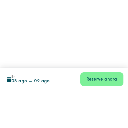
En
Reserve ahora
08 ago
→
09 ago