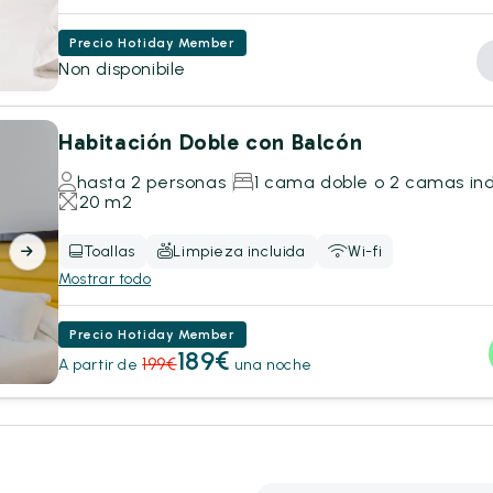
Precio Hotiday Member
Non disponibile
Habitación Doble con Balcón
hasta 2 personas
1 cama doble o 2 camas ind
20 m2
Toallas
Limpieza incluida
Wi-fi
Mostrar todo
Precio Hotiday Member
189
€
199
€
A partir de
una noche