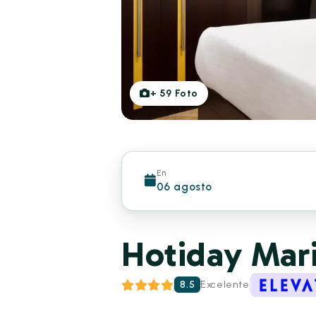
+
59
Foto
En
06 agosto
Hotiday Mari
8.5
Excelente