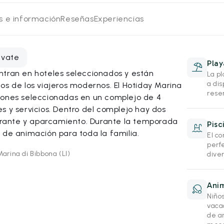
os e información
Reseñas
Experiencias
evate
Play
ntran en hoteles seleccionados y están
La pl
a di
os de los viajeros modernos. El Hotiday Marina
rese
iones seleccionadas en un complejo de 4
s y servicios. Dentro del complejo hay dos
aurante y aparcamiento. Durante la temporada
Pisc
 de animación para toda la familia.
El co
perf
Marina di Bibbona (LI)
diver
Anim
Niño
vacac
de a