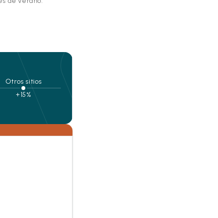
s de verano.
Otros sitios
+15%