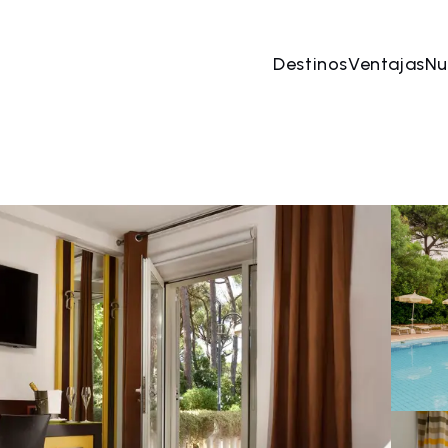
Destinos
Ventajas
Nu
ago
→
07 ago
2 Personas, 1 Habitación
Reserve 