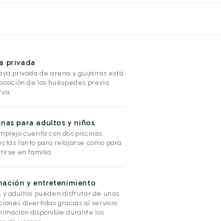
a privada
aya privada de arena y guijarros está
sposición de los huéspedes previa
rva.
inas para adultos y niños
mplejo cuenta con dos piscinas,
ectas tanto para relajarse como para
tirse en familia.
ación y entretenimiento
s y adultos pueden disfrutar de unas
iones divertidas gracias al servicio
nimación disponible durante los