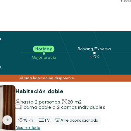
mese
o
Hotiday
Booking/Expedia
+10%
Mejor precio
s
Última habitación disponible
Habitación doble
hasta 2 personas
20 m2
1 cama doble o 2 camas individuales
Wi-fi
TV
Aire acondicionado
Mostrar todo