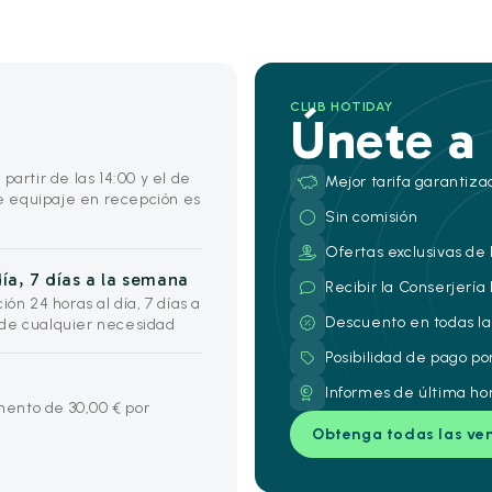
CLUB HOTIDAY
Únete a
partir de las 14:00 y el de
Mejor tarifa garantiza
de equipaje en recepción es
Sin comisión
Ofertas exclusivas de 
ía, 7 días a la semana
Recibir la Conserjería
ón 24 horas al día, 7 días a
Descuento en todas la
 de cualquier necesidad
Posibilidad de pago po
Informes de última ho
ento de 30,00 € por
Obtenga todas las ve