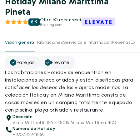
Hotiday Milano Marittima
Pineta
Oltre 60 recensioni
8.9
Booking.com
Visión general
Habitaciones
Servicios e información
Reseñas
Expe
Parejas
Elevate
Las habitaciones Hotiday se encuentran en
instalaciones seleccionadas y están diseñadas para
satisfacer los deseos de los viajeros modernos. La
colección Hotiday en Milano Marittima consta de
casas móviles en un camping totalmente equipado
con piscina, playa privada y restaurante.
Dirección
Viale Matteotti, 186 - 48015 Milano Marittima (RA)
Número de Hotiday
+390282941859