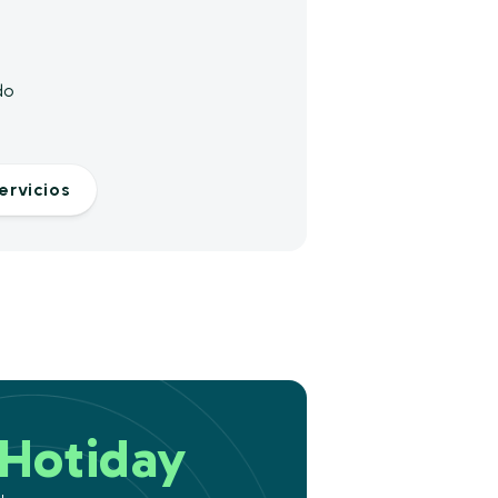
s
do
ervicios
Hotiday