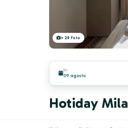
+
28
Foto
En
09 agosto
Hotiday Mil