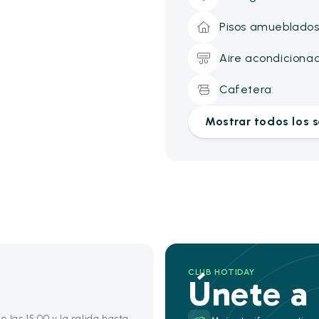
Pisos amueblado
Aire acondiciona
Cafetera
Mostrar todos los s
CLUB HOTIDAY
Únete a
 las 15:00 y la salida hasta