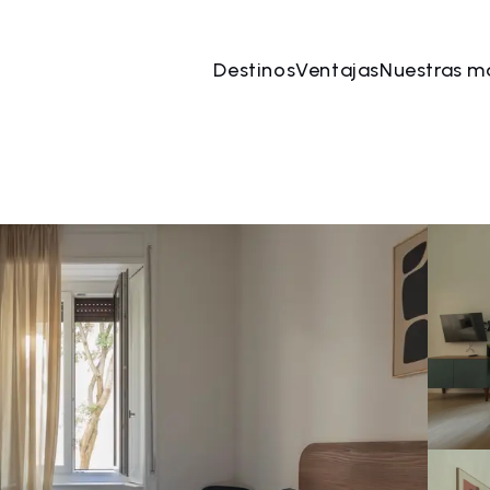
Destinos
Ventajas
Nuestras m
ago
→
10 ago
2 Personas, 1 Habitación
Reserve 