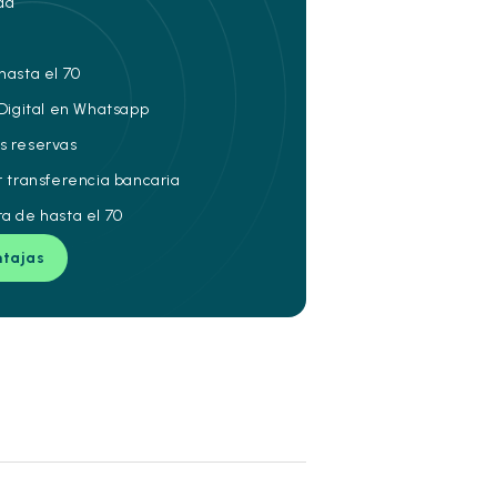
da
hasta el 70
 Digital en Whatsapp
s reservas
r transferencia bancaria
ra de hasta el 70
ntajas