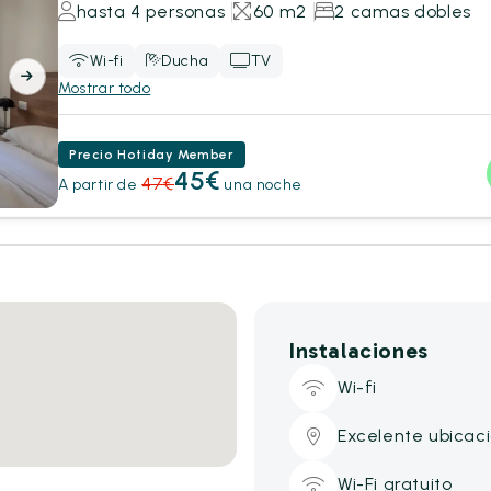
hasta 4 personas
60 m2
2 camas dobles
Wi-fi
Ducha
TV
Mostrar todo
Precio Hotiday Member
45€
47€
A partir de
una noche
Instalaciones
Wi-fi
Excelente ubicac
Wi-Fi gratuito