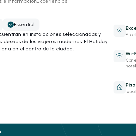
os e información
Experiencias
Essential
Exce
ncuentran en instalaciones seleccionadas y
En el
s deseos de los viajeros modernos. El Hotiday
ana en el centro de la ciudad.
Wi-F
Cone
hotel
Pis
Ideal
o