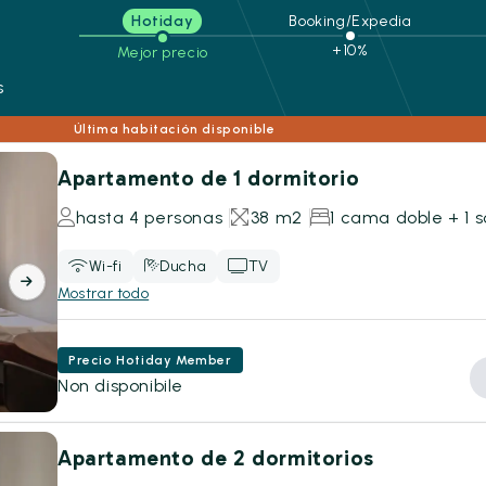
Hotiday
Booking/Expedia
+10%
Mejor precio
s
Última habitación disponible
Apartamento de 1 dormitorio
hasta 4 personas
38 m2
1 cama doble + 1 
Wi-fi
Ducha
TV
Mostrar todo
Precio Hotiday Member
Non disponibile
Apartamento de 2 dormitorios