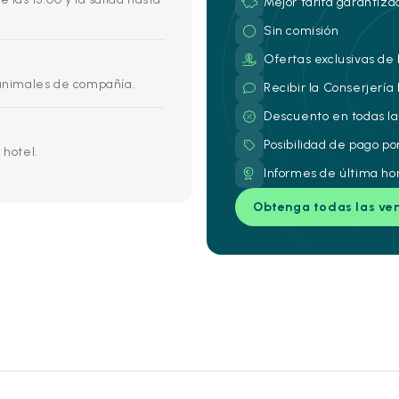
Mejor tarifa garantiza
Sin comisión
Ofertas exclusivas de 
nimales de compañía.
Recibir la Conserjería
Descuento en todas la
Posibilidad de pago po
 hotel.
Informes de última ho
Obtenga todas las ve