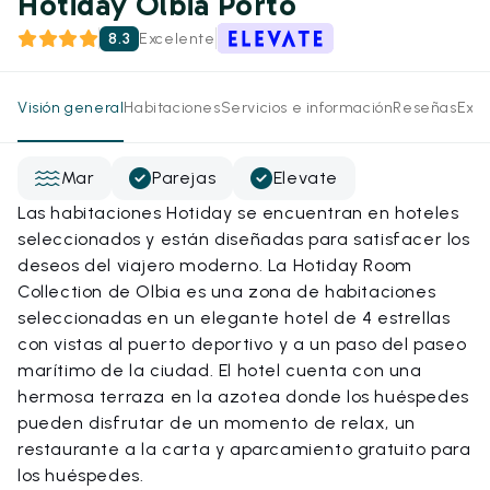
Hotiday Olbia Porto
8.3
Excelente
Visión general
Habitaciones
Servicios e información
Reseñas
Expe
Mar
Parejas
Elevate
Las habitaciones Hotiday se encuentran en hoteles
seleccionados y están diseñadas para satisfacer los
deseos del viajero moderno. La Hotiday Room
Collection de Olbia es una zona de habitaciones
seleccionadas en un elegante hotel de 4 estrellas
con vistas al puerto deportivo y a un paso del paseo
marítimo de la ciudad. El hotel cuenta con una
hermosa terraza en la azotea donde los huéspedes
pueden disfrutar de un momento de relax, un
restaurante a la carta y aparcamiento gratuito para
los huéspedes.