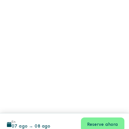
En
Reserve ahora
07 ago
→
08 ago