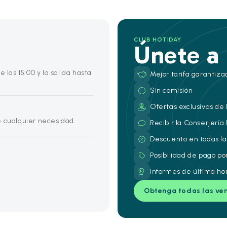
CLUB HOTIDAY
Únete a
 las 15:00 y la salida hasta
Mejor tarifa garantiza
Sin comisión
Ofertas exclusivas de 
e cualquier necesidad.
Recibir la Conserjería
Descuento en todas la
Posibilidad de pago po
Informes de última ho
Obtenga todas las ve