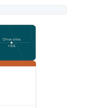
Otros sitios
+15%