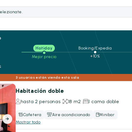
selezionate.
o
Hotiday
Booking/Expedia
+10%
Mejor precio
s
3 usuarios están viendo esta sala
Habitación doble
hasta 2 personas
18 m2
1 cama doble
Cafetera
Aire acondicionado
Minibar
Mostrar todo