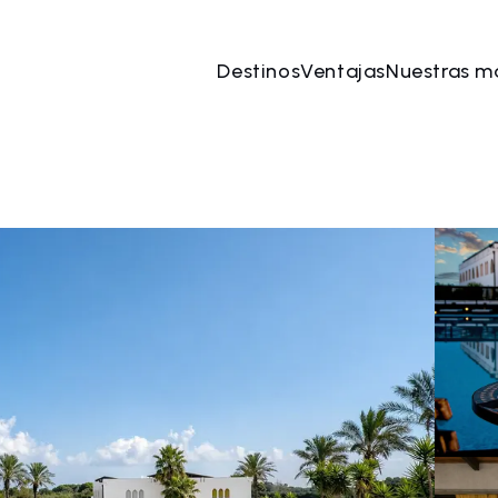
Destinos
Ventajas
Nuestras m
ago
→
07 ago
2 Personas, 1 Habitación
Reserve 