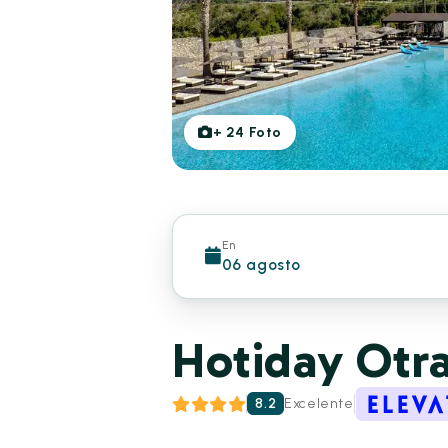
+
24
Foto
En
06 agosto
Hotiday Otra
8.2
Excelente