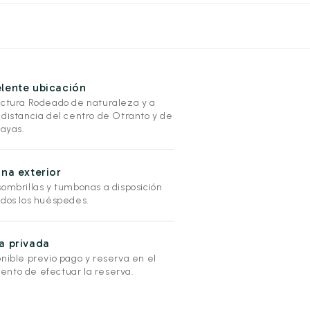
lente ubicación
uctura Rodeado de naturaleza y a
 distancia del centro de Otranto y de
layas.
ina exterior
sombrillas y tumbonas a disposición
odos los huéspedes.
a privada
onible previo pago y reserva en el
nto de efectuar la reserva.