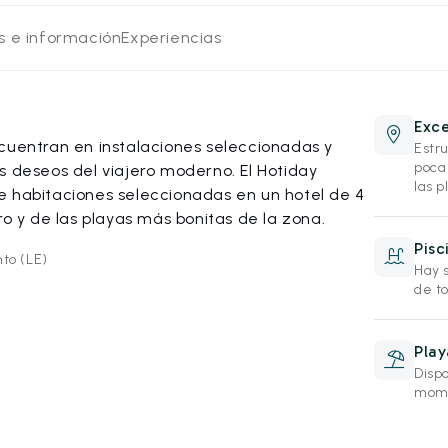
os e información
Experiencias
Exce
ncuentran en instalaciones seleccionadas y
Estr
poca
s deseos del viajero moderno. El Hotiday
las p
e habitaciones seleccionadas en un hotel de 4
ro y de las playas más bonitas de la zona.
Pisc
to (LE)
Hay 
de t
Play
Disp
mome