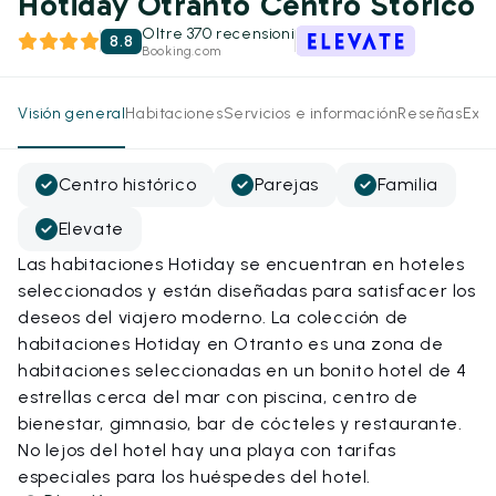
Hotiday Otranto Centro Storico
Oltre 370 recensioni
8.8
Booking.com
Visión general
Habitaciones
Servicios e información
Reseñas
Expe
Centro histórico
Parejas
Familia
Elevate
Las habitaciones Hotiday se encuentran en hoteles
seleccionados y están diseñadas para satisfacer los
deseos del viajero moderno. La colección de
habitaciones Hotiday en Otranto es una zona de
habitaciones seleccionadas en un bonito hotel de 4
estrellas cerca del mar con piscina, centro de
bienestar, gimnasio, bar de cócteles y restaurante.
No lejos del hotel hay una playa con tarifas
especiales para los huéspedes del hotel.