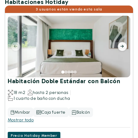
Habitaciones Hotiday
3 usuarios están viendo esta sala
Habitación Doble Estándar con Balcón
18 m2
hasta 2 personas
1 cuarto de baño con ducha
Minibar
Caja fuerte
Balcón
Mostrar todo
Precio Hotiday Member