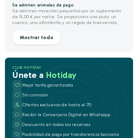
Se admiten animales de pago
Se admiten mascotas pequeñas por un suplemento
de 15,00 € por noche. Se proporciona una jaula, un
cuenco, una alfombrilla y un regalo de bienvenida.
Mostrar todo
CLUB HOTIDAY
Únete a
Hotiday
Mejor tarifa garantizada
Sin comisión
Ofertas exclusivas de hasta el 70
Recibir la Conserjería Digital en Whatsapp
Descuento en todas las reservas
Posibilidad de pago por transferencia bancaria