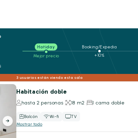
o
Hotiday
Booking/Expedia
+10%
Mejor precio
s
3 usuarios están viendo esta sala
Habitación doble
hasta 2 personas
18 m2
1 cama doble
Balcón
Wi-fi
TV
Mostrar todo