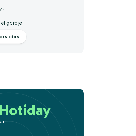
ión
el garaje
ervicios
Hotiday
da