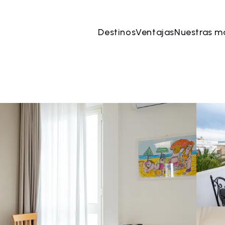
Destinos
Ventajas
Nuestras m
ago
→
09 ago
2 Personas, 1 Habitación
Reserve 