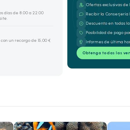
Ofertas exclusivas de 
os días de 8.00 a 22.00
Recibir la Conserjería
ite.
Descuento en todas la
Posibilidad de pago po
 con un recargo de 15,00 €
Informes de última ho
Obtenga todas las ve