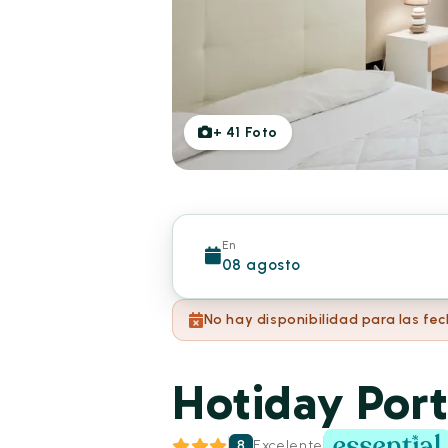
+
41
Foto
En
08 agosto
No hay disponibilidad para las fe
Hotiday Por
8
Excelente