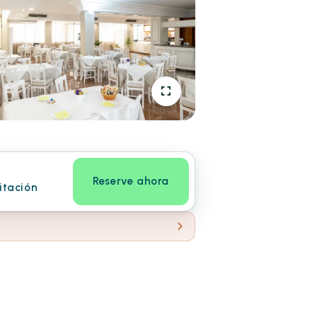
Reserve ahora
itación