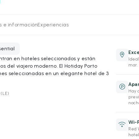
os e información
Experiencias
sential
Exce
ntran en hoteles seleccionados y están
Idea
mar.
os del viajero moderno. El Hotiday Porto
es seleccionadas en un elegante hotel de 3
Apar
Hay 
 (LE)
previ
noch
Wi-F
Red W
hotel