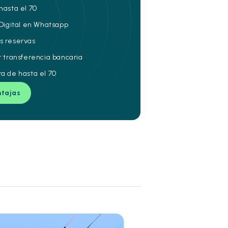
hasta el 70
 Digital en Whatsapp
s reservas
r transferencia bancaria
ra de hasta el 70
ntajas