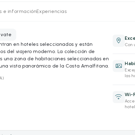
os e información
Experiencias
evate
Exce
ntran en hoteles seleccionados y están
Con 
os del viajero moderno. La colección de
es una zona de habitaciones seleccionadas en
Habi
 una vista panorámica de la Costa Amalfitana.
Exce
las h
SA)
Wi-F
Acces
hote