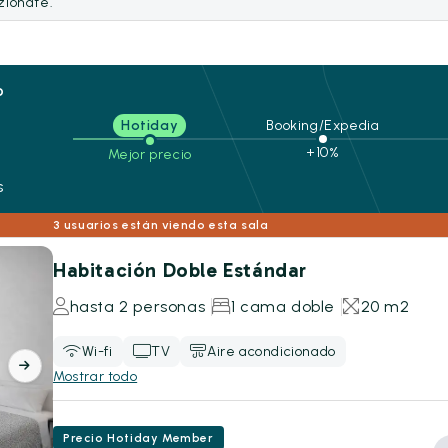
ezionate.
o
Hotiday
Booking/Expedia
+10%
Mejor precio
s
3 usuarios están viendo esta sala
Habitación Doble Estándar
hasta 2 personas
1 cama doble
20 m2
Wi-fi
TV
Aire acondicionado
Mostrar todo
Precio Hotiday Member