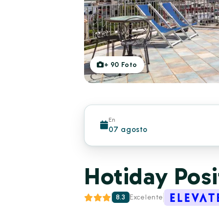
+
90
Foto
En
07 agosto
Hotiday Pos
8.3
Excelente