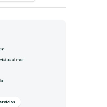
ión
vistas al mar
do
ervicios