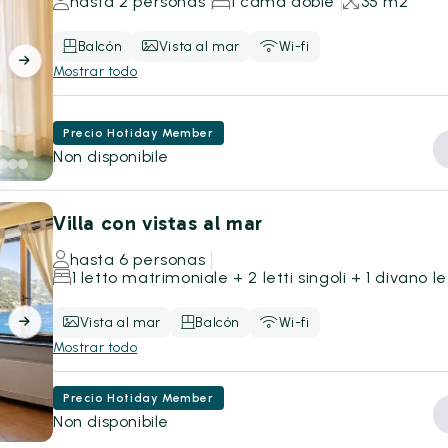
hasta 2 personas
1 cama doble
35 m2
Balcón
Vista al mar
Wi-fi
Mostrar todo
Precio Hotiday Member
Non disponibile
Villa con vistas al mar
hasta 6 personas
1 letto matrimoniale + 2 letti singoli + 1 divano le
Vista al mar
Balcón
Wi-fi
Mostrar todo
Precio Hotiday Member
Non disponibile