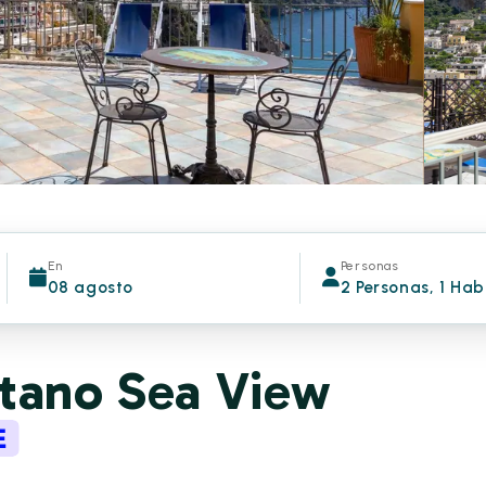
En
Personas
08 agosto
2 Personas, 1 Hab
itano Sea View