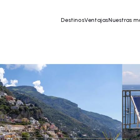
Destinos
Ventajas
Nuestras m
ago
→
08 ago
2 Personas, 1 Habitación
Reserve 