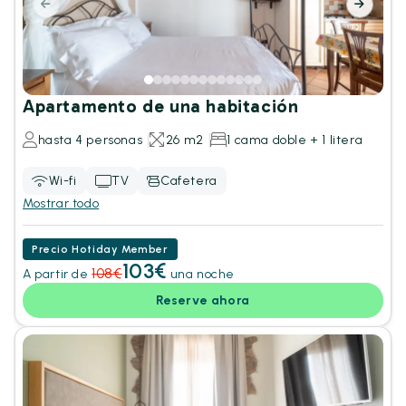
Apartamento de una habitación
hasta 4 personas
26 m2
1 cama doble + 1 litera
Wi-fi
TV
Cafetera
Mostrar todo
Precio Hotiday Member
103€
108€
A partir de
una noche
Reserve ahora