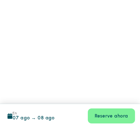
En
Reserve ahora
07 ago
→
08 ago