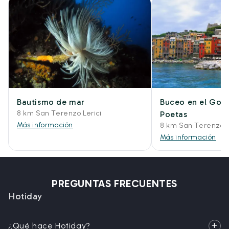
Bautismo de mar
Buceo en el Golf
8 km San Terenzo Lerici
Poetas
Más información
8 km San Terenzo L
Más información
PREGUNTAS FRECUENTES
Hotiday
¿Qué hace Hotiday?