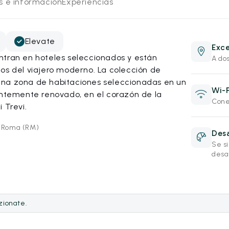
os e información
Experiencias
Elevate
Exce
ntran en hoteles seleccionados y están
A dos
os del viajero moderno. La colección de
una zona de habitaciones seleccionadas en un
Wi-F
ientemente renovado, en el corazón de la
Conex
 Trevi.
4 Roma (RM)
Des
Se s
desa
ezionate.