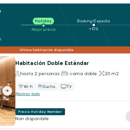
o
Hotiday
Booking/Expedia
+10%
Mejor precio
s
Última habitación disponible
Habitación Doble Estándar
hasta 2 personas
1 cama doble
20 m2
Wi-fi
Ducha
TV
Mostrar todo
Precio Hotiday Member
Non disponibile