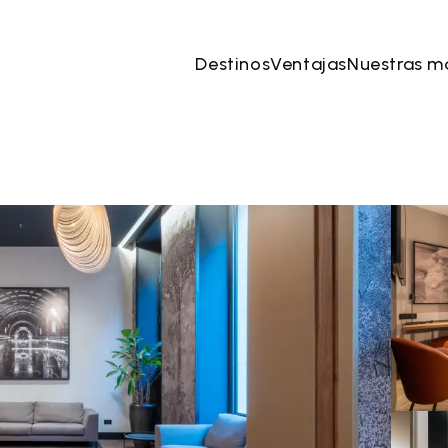
Destinos
Ventajas
Nuestras m
ago
→
10 ago
2 Personas, 1 Habitación
Reserve 