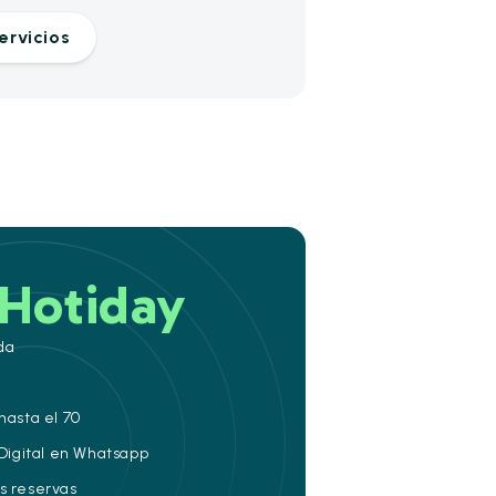
ervicios
Hotiday
da
hasta el 70
 Digital en Whatsapp
s reservas