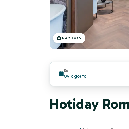
+
42
Foto
En
09 agosto
Hotiday Rom