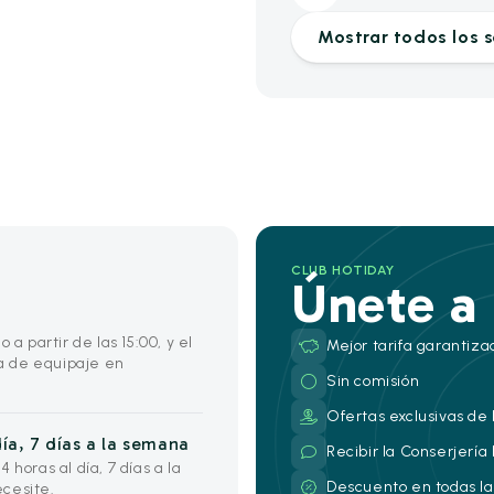
Mostrar todos los s
CLUB HOTIDAY
Únete a
 a partir de las 15:00, y el
Mejor tarifa garantiza
na de equipaje en
Sin comisión
Ofertas exclusivas de 
ía, 7 días a la semana
Recibir la Conserjería
horas al día, 7 días a la
Descuento en todas la
cesite.