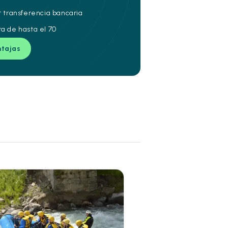
r transferencia bancaria
ra de hasta el 70
ntajas