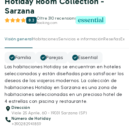
Hotiday Room Collection -
Sarzana
Oltre 310 recensioni
8.3
Booking.com
Visión general
Habitaciones
Servicios e información
Reseñas
Expe
Familia
Parejas
Essential
Las habitaciones Hotiday se encuentran en hoteles
seleccionados y están diseñadas para satisfacer los
deseos de los viajeros modernos. La colección de
habitaciones Hotiday en Sarzana es una zona de
habitaciones seleccionadas en un precioso hotel de
4 estrellas con piscina y restaurante.
Dirección
Viale 25 Aprile, 60 - 19031 Sarzana (SP)
Número de Hotiday
+390282941859