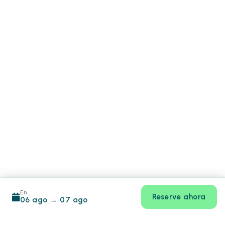
En
Reserve ahora
06 ago
→
07 ago