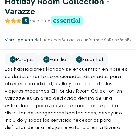
Hotiday Room Collection -
Varazze
8
Excelente
Visión general
Habitaciones
Servicios e información
Reseñas
Expe
Parejas
Familia
Essential
Las habitaciones Hotiday se encuentran en hoteles
cuidadosamente seleccionados, diseñados para
ofrecer comodidad, estilo y practicidad a los
viajeros modernos. El Hotiday Room Collection en
Varazze es un área dedicada dentro de una
estructura a pocos pasos del mar, donde podrá
disfrutar de acogedoras habitaciones, desayuno
incluido y todos los servicios necesarios para
disfrutar de una relajante estancia en la Riviera
Ligur.