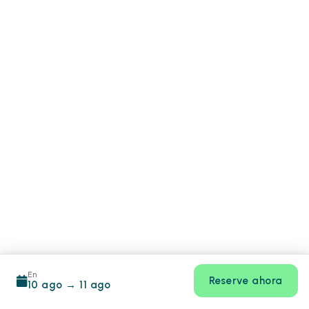
En
Reserve ahora
10 ago
→
11 ago