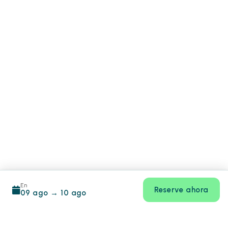
En
Reserve ahora
09 ago
→
10 ago