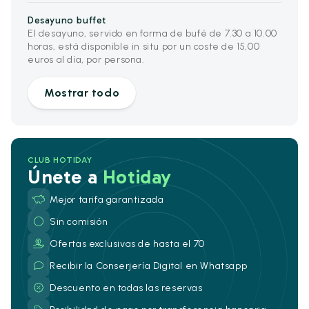
Desayuno buffet
El desayuno, servido en forma de bufé de 7.30 a 10.00
horas, está disponible in situ por un coste de 15,00
euros al día, por persona.
Mostrar todo
CLUB HOTIDAY
Únete a
Hotiday
Mejor tarifa garantizada
Sin comisión
Ofertas exclusivas de hasta el 70
Recibir la Conserjería Digital en Whatsapp
Descuento en todas las reservas