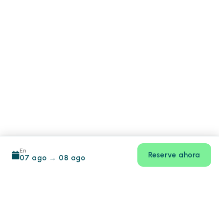
En
Reserve ahora
07 ago
→
08 ago