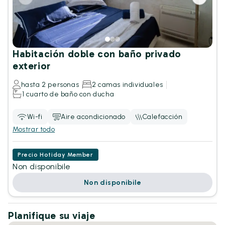
Habitación doble con baño privado
exterior
hasta 2 personas
2 camas individuales
1 cuarto de baño con ducha
Wi-fi
Aire acondicionado
Calefacción
Mostrar todo
Precio Hotiday Member
Non disponibile
Non disponibile
Planifique su viaje