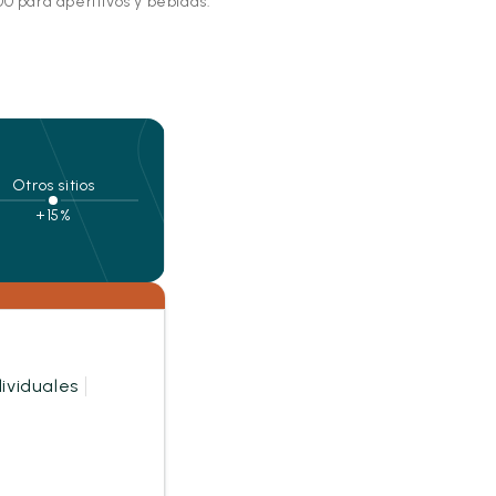
00 para aperitivos y bebidas.
Otros sitios
+15%
ividuales