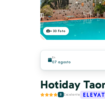
+
33
Foto
En
07 agosto
Hotiday Tao
8
Excelente