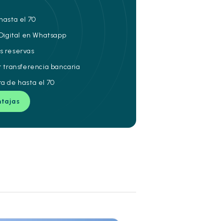
hasta el 70
 Digital en Whatsapp
s reservas
r transferencia bancaria
ra de hasta el 70
ntajas