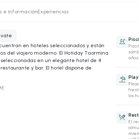
os e información
Experiencias
evate
Pisc
ncuentran en hoteles seleccionados y están
Pisc
somb
eos del viajero moderno. El Hotiday Taormina
años
 seleccionadas en un elegante hotel de 4
 restaurante y bar. El hotel dispone de
Play
Play
ME
frent
los 
Rest
El r
almu
mien