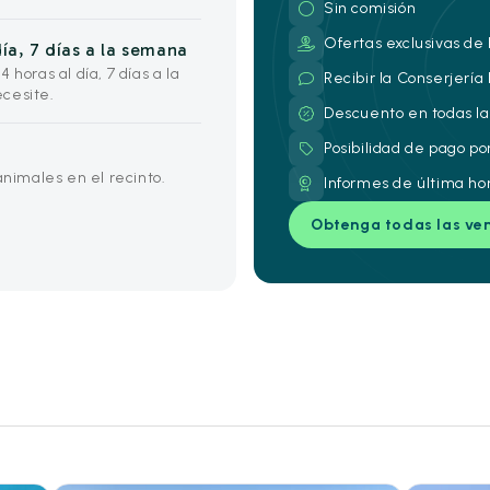
Sin comisión
Ofertas exclusivas de 
ía, 7 días a la semana
horas al día, 7 días a la
Recibir la Conserjería
cesite.
Descuento en todas la
Posibilidad de pago po
imales en el recinto.
Informes de última ho
Obtenga todas las ve