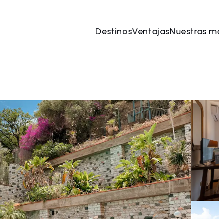
Destinos
Ventajas
Nuestras m
ago
→
08 ago
2 Personas, 1 Habitación
Reserve 