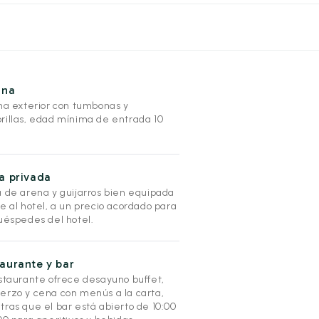
ina
ina exterior con tumbonas y
rillas, edad mínima de entrada 10
.
a privada
a de arena y guijarros bien equipada
e al hotel, a un precio acordado para
huéspedes del hotel.
aurante y bar
estaurante ofrece desayuno buffet,
erzo y cena con menús a la carta,
tras que el bar está abierto de 10:00