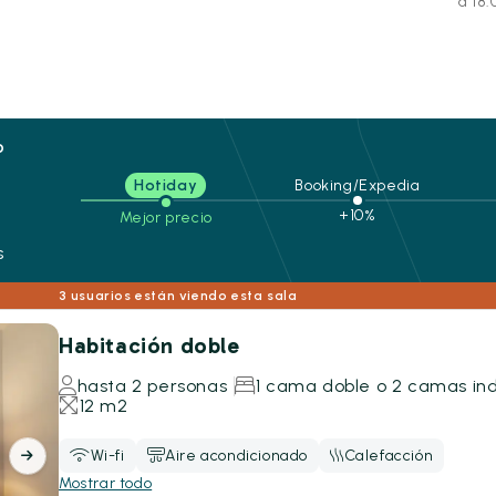
a 18:
o
Hotiday
Booking/Expedia
+10%
Mejor precio
s
3 usuarios están viendo esta sala
Habitación doble
hasta 2 personas
1 cama doble o 2 camas ind
12 m2
Wi-fi
Aire acondicionado
Calefacción
Mostrar todo