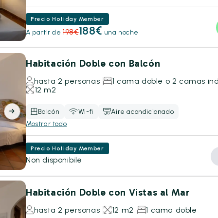
Precio Hotiday Member
188€
198€
A partir de
una noche
Habitación Doble con Balcón
hasta 2 personas
1 cama doble o 2 camas ind
12 m2
Balcón
Wi-fi
Aire acondicionado
Mostrar todo
Precio Hotiday Member
Non disponibile
Habitación Doble con Vistas al Mar
hasta 2 personas
12 m2
1 cama doble