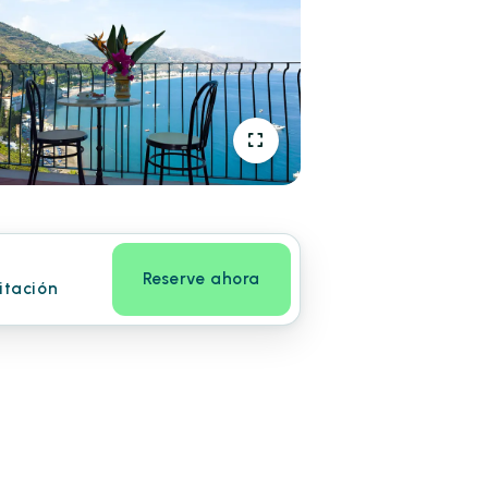
Reserve ahora
itación