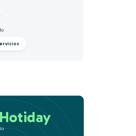
r
do
ervicios
Hotiday
da