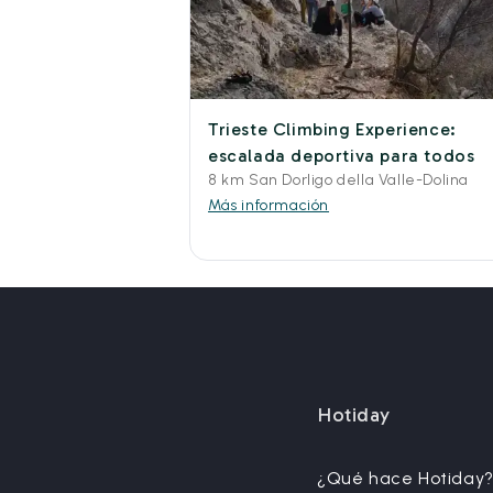
Trieste Climbing Experience:
escalada deportiva para todos
8 km San Dorligo della Valle-Dolina
Más información
Hotiday
¿Qué hace Hotiday