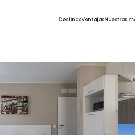
Destinos
Ventajas
Nuestras m
ago
→
07 ago
2 Personas, 1 Habitación
Reserve 