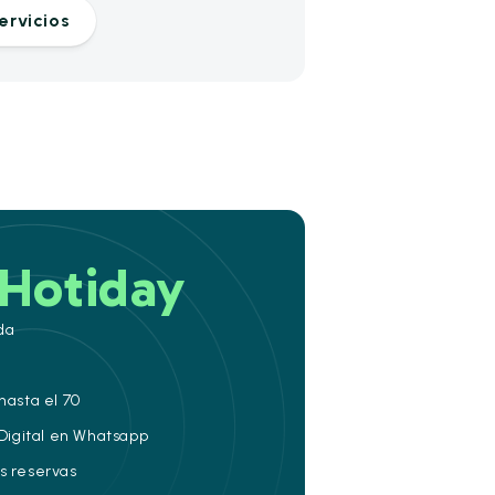
ervicios
Hotiday
da
hasta el 70
 Digital en Whatsapp
s reservas