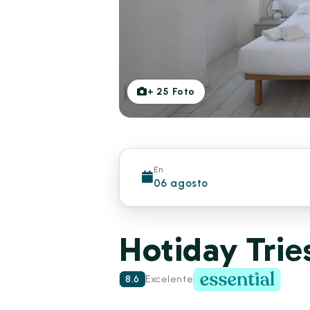
+
25
Foto
En
06 agosto
Hotiday Tries
8.6
Excelente