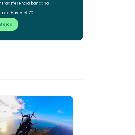
r transferencia bancaria
ra de hasta el 70
ntajas