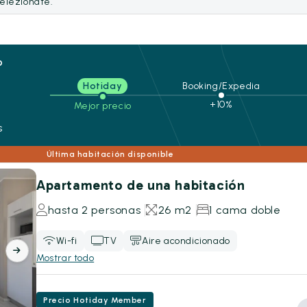
selezionate.
o
Hotiday
Booking/Expedia
+10%
Mejor precio
s
Última habitación disponible
Apartamento de una habitación
hasta 2 personas
26 m2
1 cama doble
Wi-fi
TV
Aire acondicionado
Mostrar todo
Precio Hotiday Member