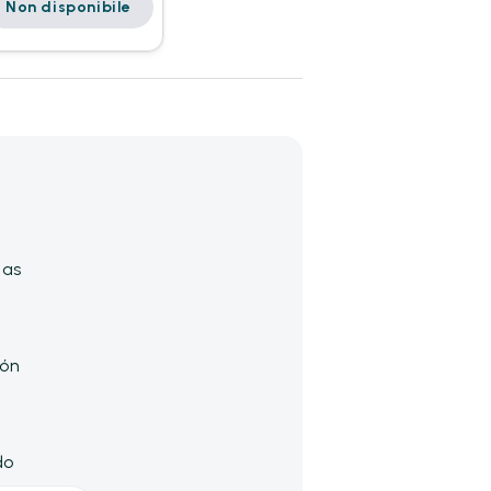
Non disponibile
das
s
ión
do