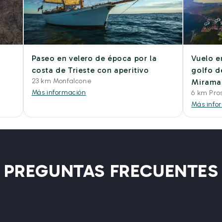
Paseo en velero de época por la
Vuelo e
costa de Trieste con aperitivo
golfo de
23 km Monfalcone
Mirama
Más información
6 km Pro
Más info
PREGUNTAS FRECUENTES
?