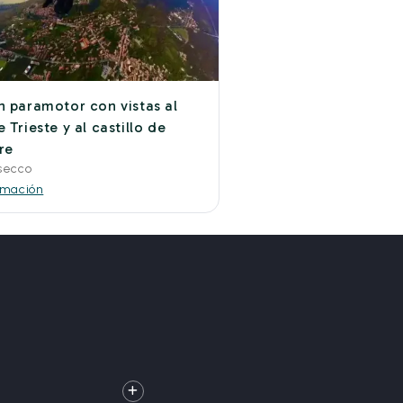
n paramotor con vistas al
 Trieste y al castillo de
re
secco
rmación