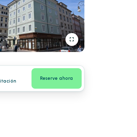
Reserve ahora
itación