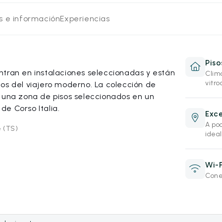
os e información
Experiencias
Pis
ntran en instalaciones seleccionadas y están
Clim
vitr
os del viajero moderno. La colección de
s una zona de pisos seleccionados en un
e Corso Italia.
Exce
A poc
e (TS)
idea
Wi-F
Conex