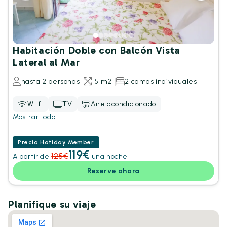
Habitación Doble con Balcón Vista
Lateral al Mar
hasta 2 personas
15 m2
2 camas individuales
Wi-fi
TV
Aire acondicionado
Mostrar todo
Precio Hotiday Member
119€
125€
A partir de
una noche
Reserve ahora
Planifique su viaje