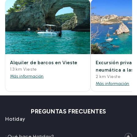
Alquiler de barcos en Vieste
Excursión privad
1.3 km Vieste
neumática a las I
Más información
2 km Vieste
Más información
PREGUNTAS FRECUENTES
Hotiday
¿Qué hace Hotiday?