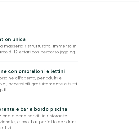
tion unica
ca masseria ristrutturata, immersa in
rco di 12 ettari con percorso jogging.
ine con ombrelloni e lettini
iscine all'aperto, per adulti e
ni, accessibili gratuitamente a tutti
piti.
orante e bar a bordo piscina
ione e cena serviti in ristorante
zionale, e pool bar perfetto per drink
ritivi.