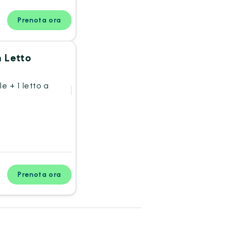
Prenota ora
 Letto
e + 1 letto a
Prenota ora