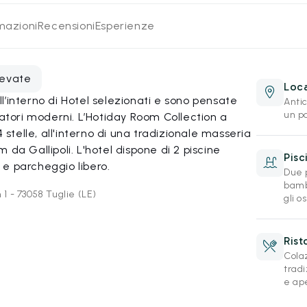
rmazioni
Recensioni
Esperienze
levate
Loca
’interno di Hotel selezionati e sono pensate
Anti
un pa
iatori moderni. L’Hotiday Room Collection a
4 stelle, all'interno di una tradizionale masseria
da Gallipoli. L'hotel dispone di 2 piscine
Pisc
r e parcheggio libero.
Due p
bambi
 1 - 73058 Tuglie (LE)
gli os
Rist
Colaz
tradi
e ape