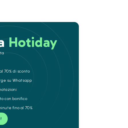
 a
Hotiday
ita
al 70% di sconto
ierge su Whatsapp
notazioni
to con bonifico
inute fino al 70%
i!