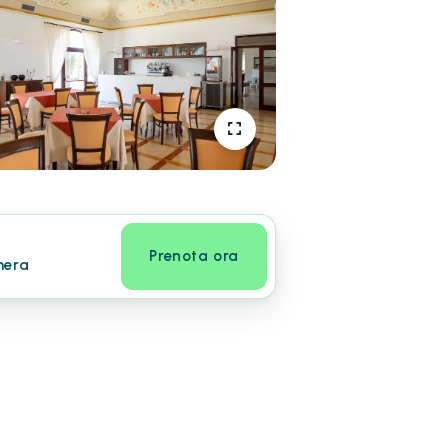
Prenota ora
mera