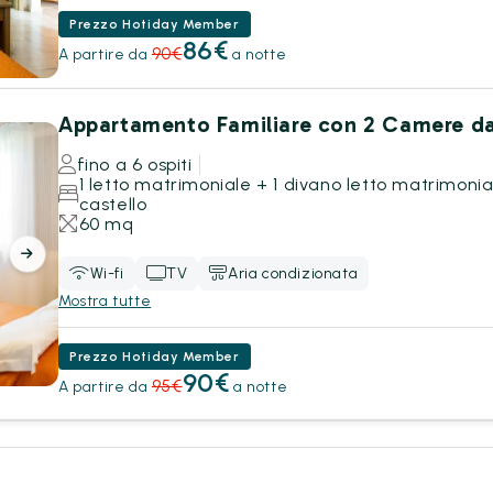
Prezzo Hotiday Member
86€
90€
A partire da
a notte
Appartamento Familiare con 2 Camere da
fino a 6 ospiti
1 letto matrimoniale + 1 divano letto matrimonial
castello
60 mq
Wi-fi
TV
Aria condizionata
Mostra tutte
Prezzo Hotiday Member
90€
95€
A partire da
a notte