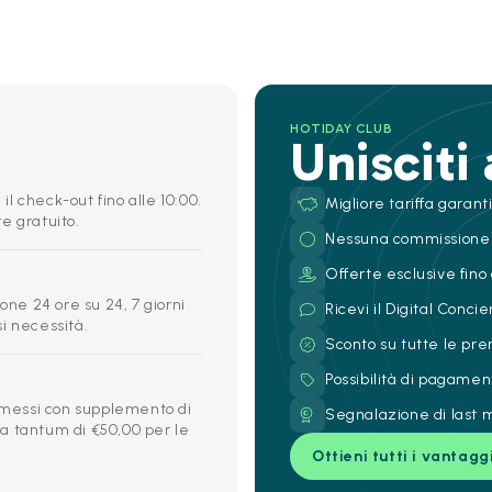
HOTIDAY CLUB
Unisciti
 il check-out fino alle 10:00.
Migliore tariffa garant
e gratuito.
Nessuna commissione
Offerte esclusive fino 
one 24 ore su 24, 7 giorni
Ricevi il Digital Conc
si necessità.
Sconto su tutte le pre
Possibilità di pagamen
ammessi con supplemento di
Segnalazione di last m
a tantum di €50,00 per le
Ottieni tutti i vantagg