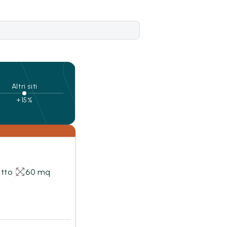
Altri siti
+15%
etto
60 mq