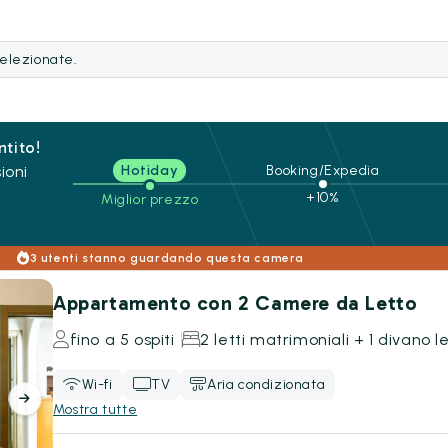
selezionate.
ntito!
ioni
Hotiday
Booking/Expedia
+10%
Miglior prezzo
3 utenti stanno guardando questa camera
Appartamento con 2 Camere da Letto
fino a 5 ospiti
2 letti matrimoniali + 1 divano l
Wi-fi
TV
Aria condizionata
Mostra tutte