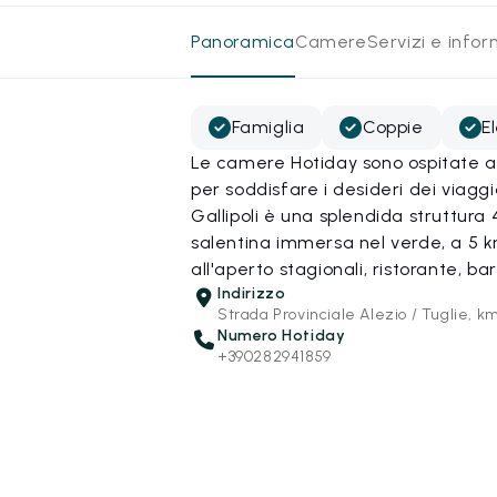
Panoramica
Camere
Servizi e info
Famiglia
Coppie
E
Le camere Hotiday sono ospitate all
per soddisfare i desideri dei viagg
Gallipoli è una splendida struttura 
salentina immersa nel verde, a 5 km 
all'aperto stagionali, ristorante, ba
Indirizzo
Strada Provinciale Alezio / Tuglie, km
Numero Hotiday
+390282941859