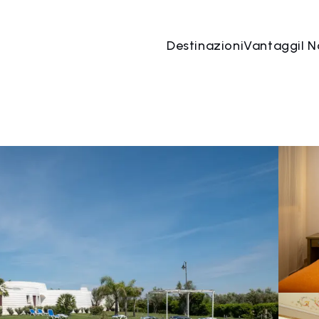
Destinazioni
Vantaggi
I N
01 mag
→
02 mag
2 Persone, 1 Camera
Prenota o