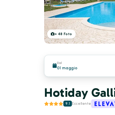
+
48
Foto
Dal
01 maggio
Hotiday Gall
9.1
Eccellente