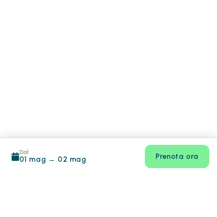
Dal
Prenota ora
01 mag
→
02 mag