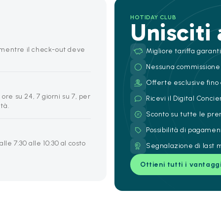
HOTIDAY CLUB
Unisciti
0, mentre il check-out deve
Migliore tariffa garant
Nessuna commissione
Offerte esclusive fino 
ore su 24, 7 giorni su 7, per
Ricevi il Digital Conc
ità.
Sconto su tutte le pre
Possibilità di pagamen
lle 7:30 alle 10:30 al costo
Segnalazione di last m
Ottieni tutti i vantagg