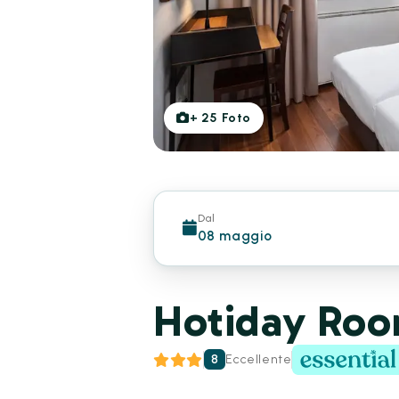
+
25
Foto
Dal
08 maggio
Hotiday Roo
8
Eccellente