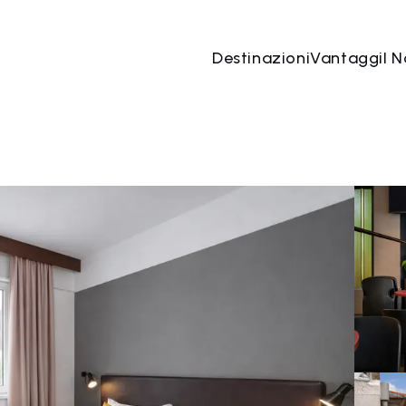
Destinazioni
Vantaggi
I N
08 mag
→
09 mag
2 Persone, 1 Camera
Prenota o