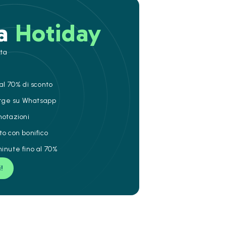
 a
Hotiday
ita
al 70% di sconto
ierge su Whatsapp
notazioni
to con bonifico
inute fino al 70%
i!