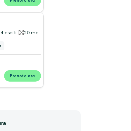
Prenota ora
 4 ospiti
20 mq
a
Prenota ora
ura