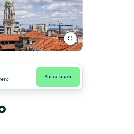
Prenota ora
mera
o