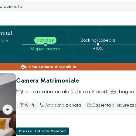
selezionate.
ntito!
ioni
Hotiday
Booking/Expedia
+10%
Miglior prezzo
Ultima camera disponibile
Camera Matrimoniale
1 letto matrimoniale
fino a 2 ospiti
1 bagno
Wi-fi
Aria condizionata
Cassetta di sicurezz
Prezzo Hotiday Member