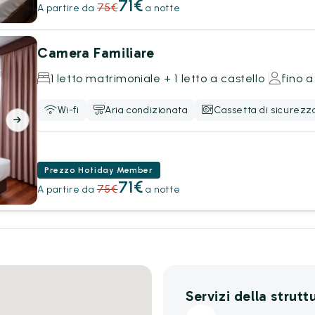
71€
75€
A partire da
a notte
Camera Familiare
1 letto matrimoniale + 1 letto a castello
fino a
Wi-fi
Aria condizionata
Cassetta di sicurezz
Prezzo Hotiday Member
71€
75€
A partire da
a notte
Servizi della strutt