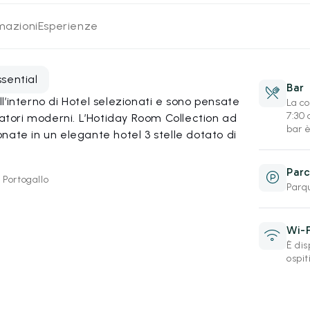
rmazioni
Esperienze
ssential
Bar
’interno di Hotel selezionati e sono pensate
La co
7:30 
iatori moderni. L’Hotiday Room Collection ad
bar 
nate in un elegante hotel 3 stelle dotato di
Parc
 Portogallo
Parq
Wi-F
È dis
ospit