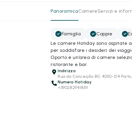
Panoramica
Camere
Servizi e info
Famiglia
Coppie
E
Le camere Hotiday sono ospitate all
per soddisfare i desideri dei viagg
Oporto è un’area di camere selezio
ristorante e bar.
Indirizzo
Rua da Conceição 80, 4050-214 Porto,
Numero Hotiday
+390282941859