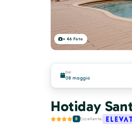
+
46
Foto
Dal
08 maggio
Hotiday Sant
8
Eccellente