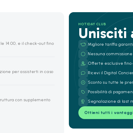
HOTIDAY CLUB
Unisciti
le 14:00, e il check-out fino
Migliore tariffa garant
Nessuna commissione
Offerte esclusive fino 
ione per assisterti in caso
Ricevi il Digital Conc
Sconto su tutte le pre
Possibilità di pagamen
struttura con supplemento
Segnalazione di last m
Ottieni tutti i vantagg