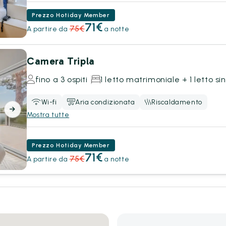
Prezzo Hotiday Member
71€
75€
A partire da
a notte
Camera Tripla
fino a 3 ospiti
1 letto matrimoniale + 1 letto si
Wi-fi
Aria condizionata
Riscaldamento
Mostra tutte
Prezzo Hotiday Member
71€
75€
A partire da
a notte