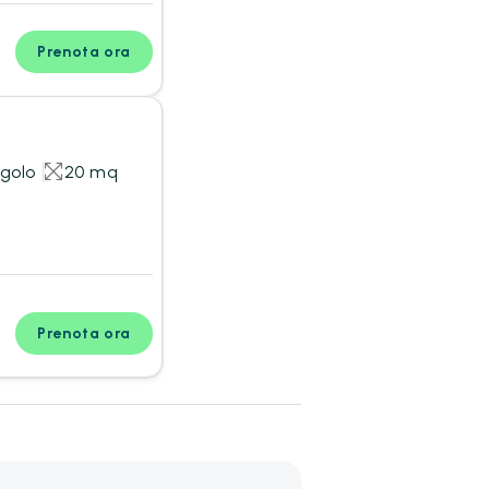
Prenota ora
ngolo
20 mq
Prenota ora