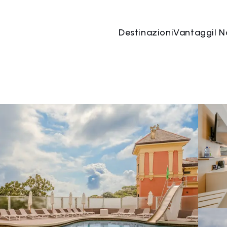
Destinazioni
Vantaggi
I N
08 mag
→
09 mag
2 Persone, 1 Camera
Prenota o