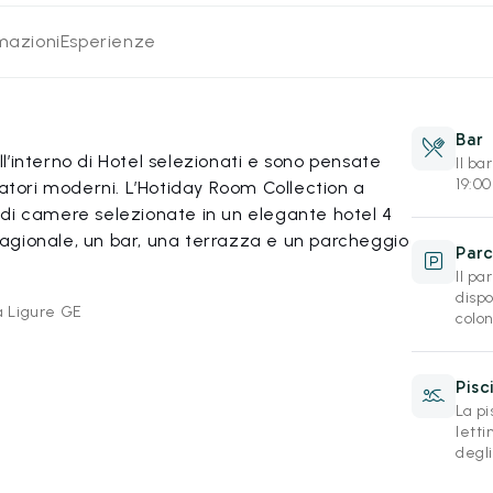
rmazioni
Esperienze
Bar
’interno di Hotel selezionati e sono pensate
Il ba
19:0
iatori moderni. L’Hotiday Room Collection a
di camere selezionate in un elegante hotel 4
 stagionale, un bar, una terrazza e un parcheggio
Par
Il pa
disp
a Ligure GE
colon
Pisc
La pi
letti
degli