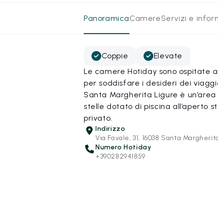
Panoramica
Camere
Servizi e info
Coppie
Elevate
Le camere Hotiday sono ospitate all
per soddisfare i desideri dei viagg
Santa Margherita Ligure è un’area 
stelle dotato di piscina all’aperto
privato.
Indirizzo
Via Favale, 31, 16038 Santa Margherit
Numero Hotiday
+390282941859