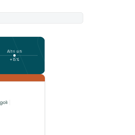
Altri siti
+15%
goli