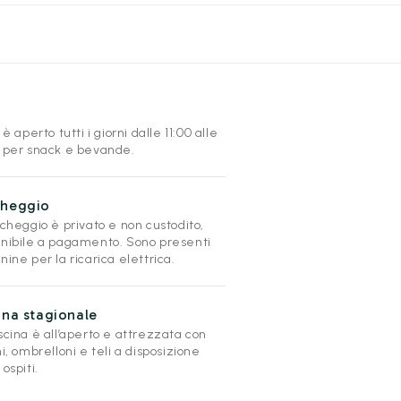
r è aperto tutti i giorni dalle 11:00 alle
0 per snack e bevande.
cheggio
rcheggio è privato e non custodito,
onibile a pagamento. Sono presenti
nine per la ricarica elettrica.
ina stagionale
scina è all’aperto e attrezzata con
ni, ombrelloni e teli a disposizione
 ospiti.