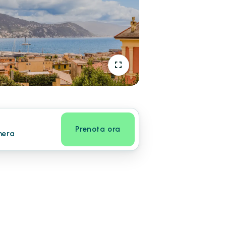
Prenota ora
mera