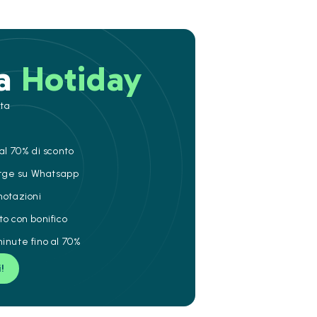
 a
Hotiday
ita
al 70% di sconto
ierge su Whatsapp
notazioni
to con bonifico
inute fino al 70%
i!