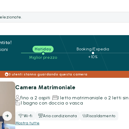
selezionate.
ntito!
ioni
Hotiday
Booking/Expedia
+10%
Miglior prezzo
3 utenti stanno guardando questa camera
Camera Matrimoniale
fino a 2 ospiti
1 letto matrimoniale o 2 letti sin
1 bagno con doccia o vasca
Wi-fi
Aria condizionata
Riscaldamento
Mostra tutte