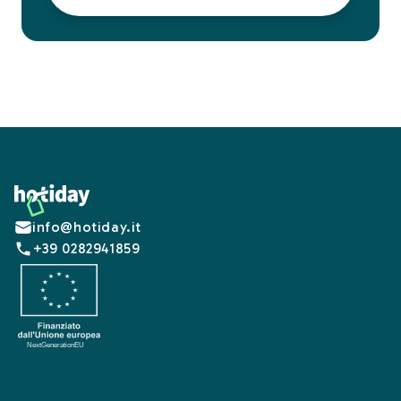
Footer
info@hotiday.it
+39 0282941859