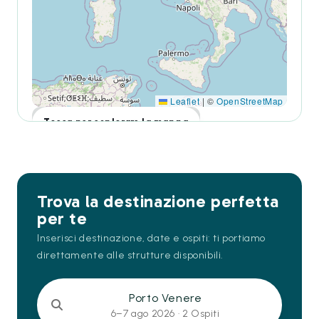
Leaflet
|
©
OpenStreetMap
Tocca per esplorare la mappa
Trova la destinazione perfetta
per te
Inserisci destinazione, date e ospiti: ti portiamo
direttamente alle strutture disponibili.
Porto Venere
6–7 ago 2026 ·
2 Ospiti