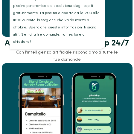
piscina panoramica a disposizione degli ospiti
gratuitamente. La piscina è aperta dalle 9:00 alle
18:00 durante la stagione che va da marzo a
ottobre. Spero che queste informazioni ti siano
utili. Se hai altre domande, non esitare a
Assistenza AI via whatsapp 24/7
chiedere!
Con l’intelligenza artificiale rispondiamo a tutte le
tue domande