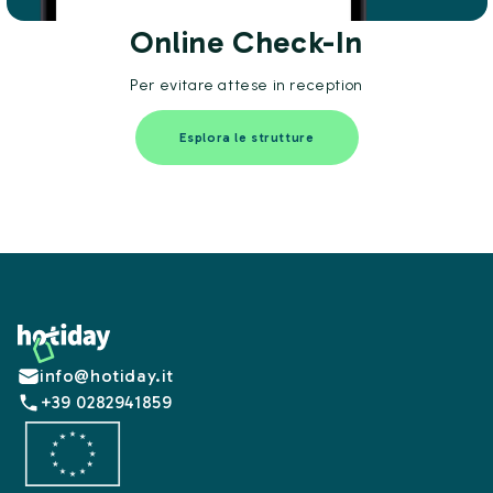
Online Check-In
Per evitare attese in reception
Esplora le strutture
Footer
info@hotiday.it
+39 0282941859