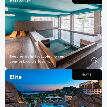
Elevate
Soggiorni che ti accolgono con
comfort, cura e fascino.
ELITE
Elite