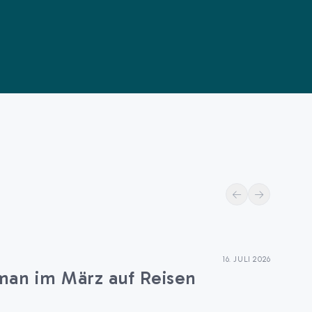
16. JULI 2026
E
 man im März auf Reisen
P
E