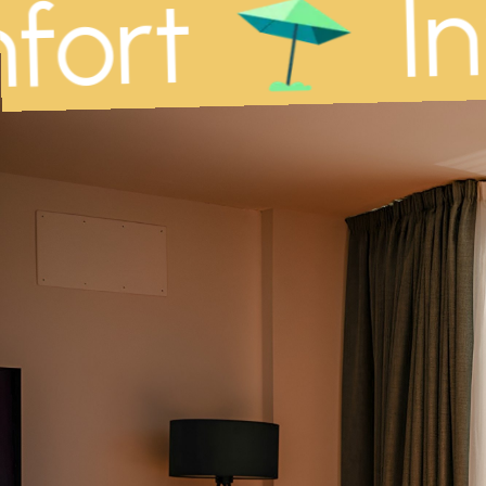
In
ort