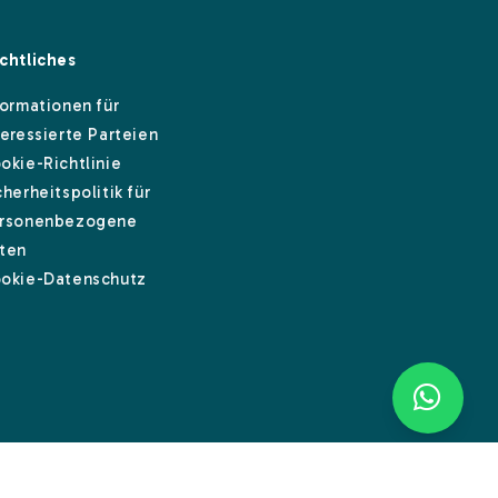
chtliches
formationen für
teressierte Parteien
okie-Richtlinie
cherheitspolitik für
rsonenbezogene
ten
okie-Datenschutz
Instagram
Linkedin
Facebook