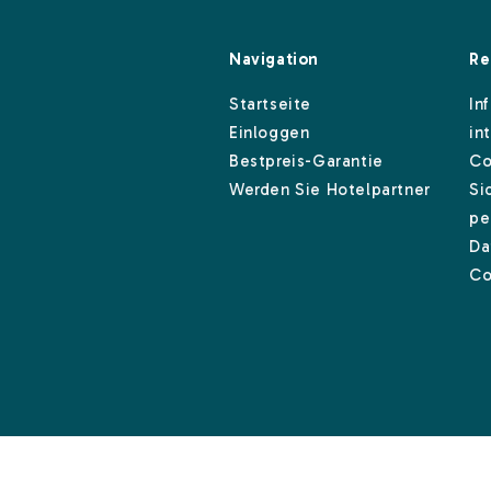
Navigation
Re
Startseite
In
Einloggen
in
Bestpreis-Garantie
Co
Werden Sie Hotelpartner
Si
pe
Da
Co
MwSt.-Nummer 10011061214