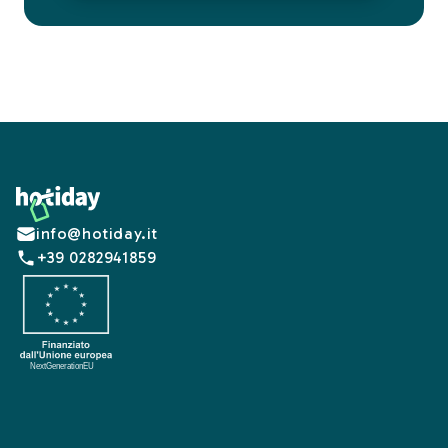
Footer
info@hotiday.it
+39 0282941859