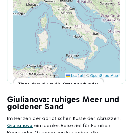
Leaflet
|
©
OpenStreetMap
Tippe darauf, um die Karte zu erkunden
Giulianova: ruhiges Meer und
goldener Sand
Im Herzen der adriatischen Küste der Abruzzen,
Giulianova
ein ideales Reiseziel für Familien,
Paare oder Gruppen von Freunden, die