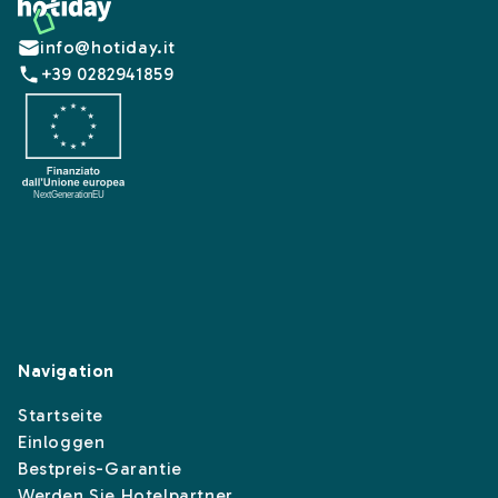
Footer
info@hotiday.it
+39 0282941859
Navigation
Startseite
Einloggen
Bestpreis-Garantie
Werden Sie Hotelpartner