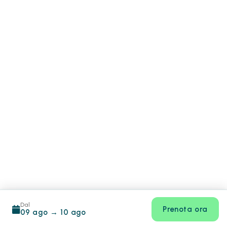
Dal
Prenota ora
09 ago
→
10 ago