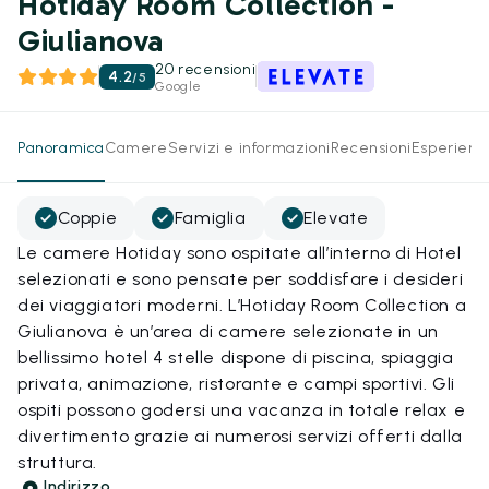
Hotiday Room Collection -
Giulianova
20 recensioni
4.2
/
5
Google
Panoramica
Camere
Servizi e informazioni
Recensioni
Esperienz
Coppie
Famiglia
Elevate
Le camere Hotiday sono ospitate all’interno di Hotel
selezionati e sono pensate per soddisfare i desideri
dei viaggiatori moderni. L’Hotiday Room Collection a
Giulianova è un’area di camere selezionate in un
bellissimo hotel 4 stelle dispone di piscina, spiaggia
privata, animazione, ristorante e campi sportivi. Gli
ospiti possono godersi una vacanza in totale relax e
divertimento grazie ai numerosi servizi offerti dalla
struttura.
Indirizzo