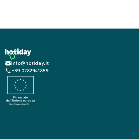
Footer
info@hotiday.it
+39 0282941859