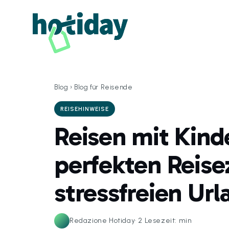
Blog
›
Blog für Reisende
REISEHINWEISE
Reisen mit Kind
perfekten Reisez
stressfreien Url
Redazione Hotiday
·
2
Lesezeit: min