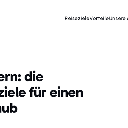
Reiseziele
Vorteile
Unsere
ern: die
iele für einen
aub