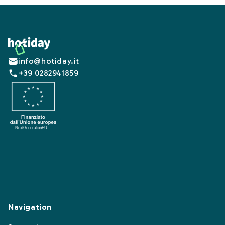
Footer
info@hotiday.it
+39 0282941859
Navigation