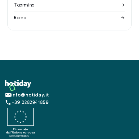
Taormina
Roma
Footer
info@hotiday.it
+39 0282941859