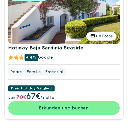
+
8
Fotos
Hotiday Baja Sardinia Seaside
4.4/5
Google
Paare
Familie
Essential
Preis Hotiday Mitglied
67€
70€
von
/ notte
Erkunden und buchen