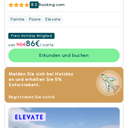
8.5
Booking.com
Familie
Paare
Elevate
Preis Hotiday Mitglied
86€
90€
von
/ notte
Erkunden und buchen
Melden Sie sich bei Hotiday
an und erhalten Sie 5%
Sofortrabatt.
Registrieren Sie sich