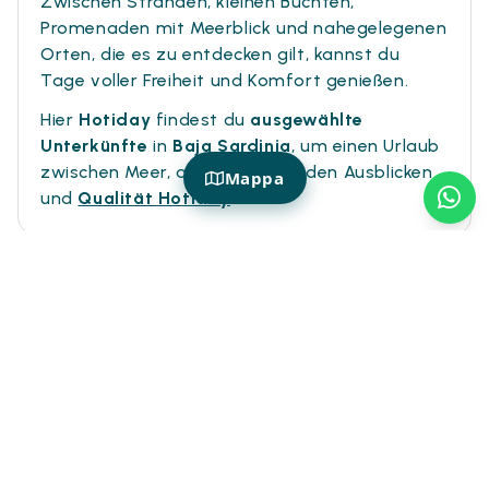
Zwischen Stränden, kleinen Buchten,
Promenaden mit Meerblick und nahegelegenen
Orten, die es zu entdecken gilt, kannst du
Tage voller Freiheit und Komfort genießen.
Hier
Hotiday
findest du
ausgewählte
Unterkünfte
in
Baja Sardinia
, um einen Urlaub
zwischen Meer, atemberaubenden Ausblicken
Mappa
und
Qualität Hotiday
.