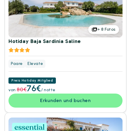
+
8
Fotos
Hotiday Baja Sardinia Saline
Paare
Elevate
Preis Hotiday Mitglied
76€
80€
von
/ notte
Erkunden und buchen