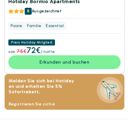
Hotiday Bormio Apartments
8
Ausgezeichnet
Paare
Familie
Essential
Preis Hotiday Mitglied
72€
75€
von
/ notte
Erkunden und buchen
Melden Sie sich bei Hotiday
an und erhalten Sie 5%
Sofortrabatt.
Registrieren Sie sich