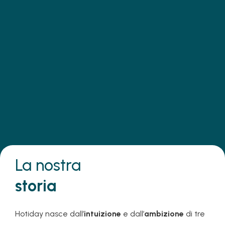
Mission
Make travel the key to unlocking
ideas that shape a better world.
La nostra
storia
Hotiday nasce dall’
intuizione
e dall’
ambizione
di tre