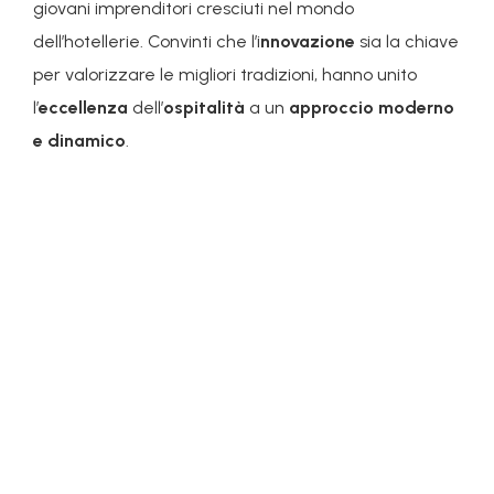
giovani imprenditori cresciuti nel mondo
dell’hotellerie. Convinti che l’i
nnovazione
sia la chiave
per valorizzare le migliori tradizioni, hanno unito
l’
eccellenza
dell’
ospitalità
a un
approccio moderno
e dinamico
.
Federico Brunelli