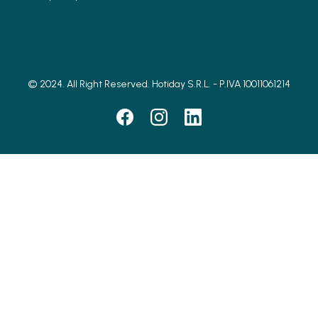
© 2024. All Right Reserved. Hotiday S.R.L. - P.IVA 10011061214