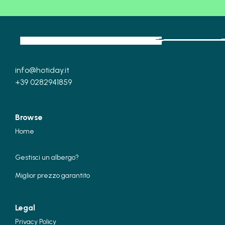
potrai chiedere informazioni, ritirare le chiavi della
tua camera e dare inizio al tuo viaggio esclusivo con
Hotiday.
info@hotiday.it
+39 0282941859
Browse
Home
Gestisci un albergo?
Miglior prezzo garantito
Legal
Privacy Policy