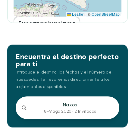
Leaflet
|
©
OpenStreetMap
Toca para explorar el mapa
Encuentra el destino perfecto
para ti
Introduce el destino, las fechas y el número de
huéspedes: te llevaremos directamente a los
alojamientos disponibles.
Naxos
8–9 ago 2026 ·
2 Invitados