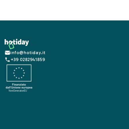
Footer
info@hotiday.it
+39 0282941859