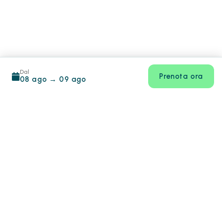
Dal
Prenota ora
08 ago
→
09 ago
Footer
info@hotiday.it
+39 0282941859