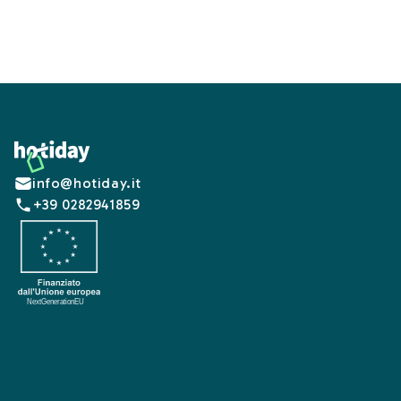
Footer
info@hotiday.it
+39 0282941859