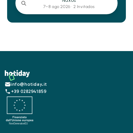
Naxos
7–8 ago 2026 ·
2 Invitados
Footer
info@hotiday.it
+39 0282941859